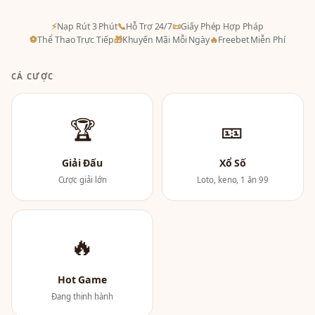
⚡
Nạp Rút 3 Phút
📞
Hỗ Trợ 24/7
📜
Giấy Phép Hợp Pháp
⚽
Thể Thao Trực Tiếp
🎁
Khuyến Mãi Mỗi Ngày
🔥
Freebet Miễn Phí
CÁ CƯỢC
🏆
🎫
Giải Đấu
Xổ Số
Cược giải lớn
Loto, keno, 1 ăn 99
🔥
Hot Game
Đang thịnh hành