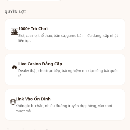
QUYỀN LỢI
1000+ Trò Chơi
🎰
Slot, casino, thể thao, bắn cá, game bài — đa dạng, cập nhật
liên tục.
Live Casino Đẳng Cấp
🔥
Dealer thật, chơi trực tiếp, trải nghiệm như tại sòng bài quốc
tế.
Link Vào Ổn Định
🌐
Không lo bị chặn, nhiều đường truyền dự phòng, vào chơi
mượt mà.