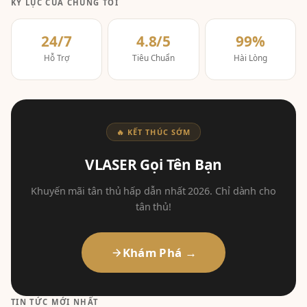
KỶ LỤC CỦA CHÚNG TÔI
24/7
4.8/5
99%
Hỗ Trợ
Tiêu Chuẩn
Hài Lòng
🔥 KẾT THÚC SỚM
VLASER Gọi Tên Bạn
Khuyến mãi tân thủ hấp dẫn nhất 2026. Chỉ dành cho
tân thủ!
Khám Phá →
TIN TỨC MỚI NHẤT