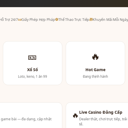
Hỗ Trợ 24/7
📜
Giấy Phép Hợp Pháp
⚽
Thể Thao Trực Tiếp
🎁
Khuyến Mãi Mỗi Ngà
🎫
🔥
Xổ Số
Hot Game
Loto, keno, 1 ăn 99
Đang thịnh hành
Live Casino Đẳng Cấp
🔥
cá, game bài — đa dạng, cập nhật
Dealer thật, chơi trực tiếp, t
tế.