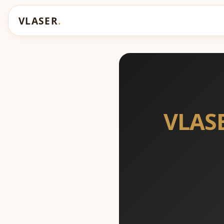
VLASER
.
VLAS