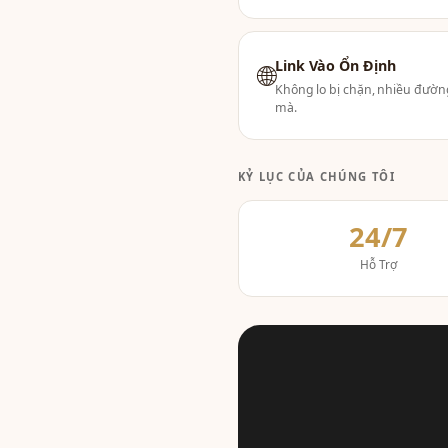
Link Vào Ổn Định
🌐
Không lo bị chặn, nhiều đườn
mà.
KỶ LỤC CỦA CHÚNG TÔI
24/7
Hỗ Trợ