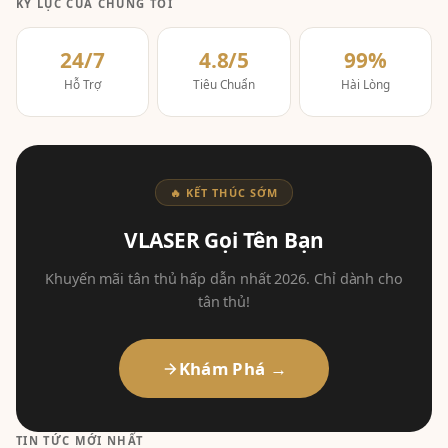
KỶ LỤC CỦA CHÚNG TÔI
24/7
4.8/5
99%
Hỗ Trợ
Tiêu Chuẩn
Hài Lòng
🔥 KẾT THÚC SỚM
VLASER Gọi Tên Bạn
Khuyến mãi tân thủ hấp dẫn nhất 2026. Chỉ dành cho
tân thủ!
Khám Phá →
TIN TỨC MỚI NHẤT