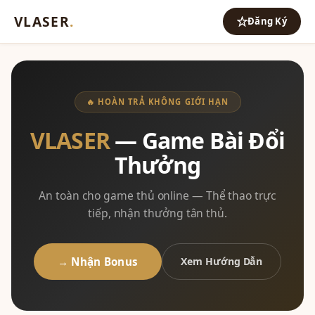
VLASER
.
Đăng Ký
🔥 HOÀN TRẢ KHÔNG GIỚI HẠN
VLASER
— Game Bài Đổi
Thưởng
An toàn cho game thủ online — Thể thao trực
tiếp, nhận thưởng tân thủ.
→ Nhận Bonus
Xem Hướng Dẫn