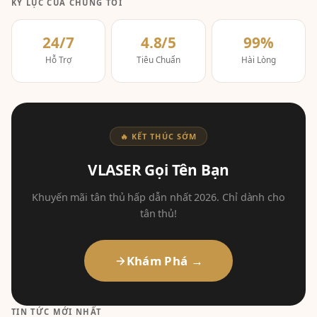
KỶ LỤC CỦA CHÚNG TÔI
24/7
4.8/5
99%
Hỗ Trợ
Tiêu Chuẩn
Hài Lòng
🔥 KẾT THÚC SỚM
VLASER Gọi Tên Bạn
Khuyến mãi tân thủ hấp dẫn nhất 2026. Chỉ dành cho
tân thủ!
Khám Phá →
TIN TỨC MỚI NHẤT