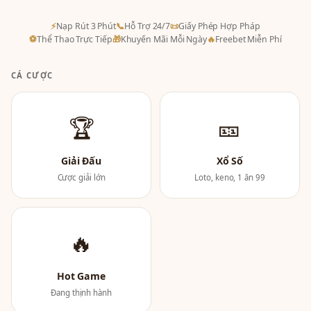
⚡
Nạp Rút 3 Phút
📞
Hỗ Trợ 24/7
📜
Giấy Phép Hợp Pháp
⚽
Thể Thao Trực Tiếp
🎁
Khuyến Mãi Mỗi Ngày
🔥
Freebet Miễn Phí
CÁ CƯỢC
🏆
🎫
Giải Đấu
Xổ Số
Cược giải lớn
Loto, keno, 1 ăn 99
🔥
Hot Game
Đang thịnh hành