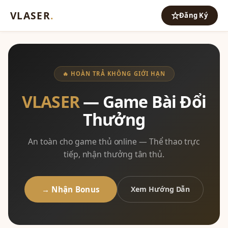
VLASER
.
Đăng Ký
🔥 HOÀN TRẢ KHÔNG GIỚI HẠN
VLASER
— Game Bài Đổi
Thưởng
An toàn cho game thủ online — Thể thao trực
tiếp, nhận thưởng tân thủ.
→ Nhận Bonus
Xem Hướng Dẫn