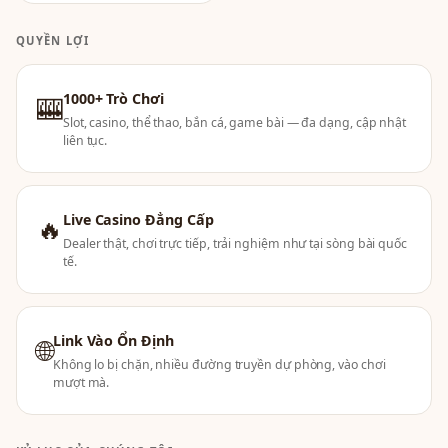
QUYỀN LỢI
1000+ Trò Chơi
🎰
Slot, casino, thể thao, bắn cá, game bài — đa dạng, cập nhật
liên tục.
Live Casino Đẳng Cấp
🔥
Dealer thật, chơi trực tiếp, trải nghiệm như tại sòng bài quốc
tế.
Link Vào Ổn Định
🌐
Không lo bị chặn, nhiều đường truyền dự phòng, vào chơi
mượt mà.