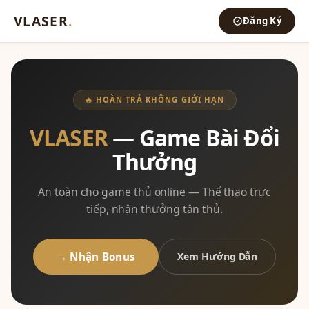
VLASER
.
Đăng Ký
🔥 HOÀN TRẢ KHÔNG GIỚI HẠN
VLASER
— Game Bài Đổi
Thưởng
An toàn cho game thủ online — Thể thao trực
tiếp, nhận thưởng tân thủ.
→ Nhận Bonus
Xem Hướng Dẫn