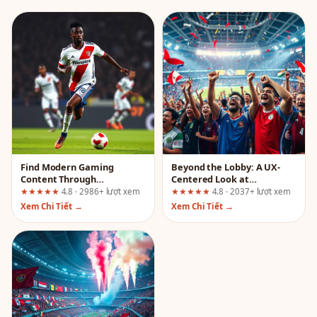
Find Modern Gaming
Beyond the Lobby: A UX-
Content Through
Centered Look at
yhylc88.com: A Measured
linzhiphoenix.io
★★★★★
4.8 · 2986+ lượt xem
★★★★★
4.8 · 2037+ lượt xem
Review of the LC88
Xem Chi Tiết →
Xem Chi Tiết →
Experience