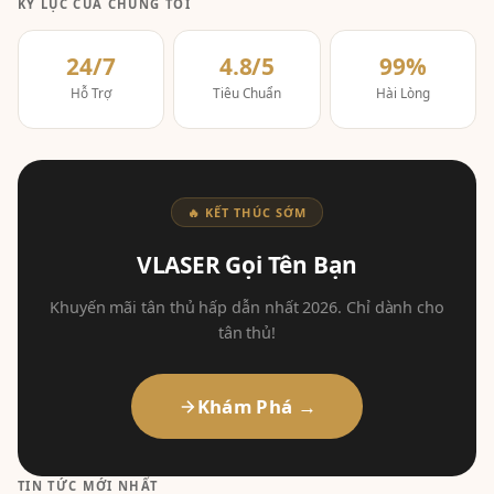
KỶ LỤC CỦA CHÚNG TÔI
24/7
4.8/5
99%
Hỗ Trợ
Tiêu Chuẩn
Hài Lòng
🔥 KẾT THÚC SỚM
VLASER Gọi Tên Bạn
Khuyến mãi tân thủ hấp dẫn nhất 2026. Chỉ dành cho
tân thủ!
Khám Phá →
TIN TỨC MỚI NHẤT