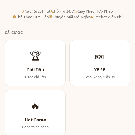
⚡
Nạp Rút 3 Phút
📞
Hỗ Trợ 24/7
📜
Giấy Phép Hợp Pháp
⚽
Thể Thao Trực Tiếp
🎁
Khuyến Mãi Mỗi Ngày
🔥
Freebet Miễn Phí
CÁ CƯỢC
🏆
🎫
Giải Đấu
Xổ Số
Cược giải lớn
Loto, keno, 1 ăn 99
🔥
Hot Game
Đang thịnh hành