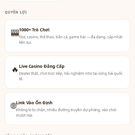
QUYỀN LỢI
1000+ Trò Chơi
🎰
Slot, casino, thể thao, bắn cá, game bài — đa dạng, cập nhật
liên tục.
Live Casino Đẳng Cấp
🔥
Dealer thật, chơi trực tiếp, trải nghiệm như tại sòng bài quốc
tế.
Link Vào Ổn Định
🌐
Không lo bị chặn, nhiều đường truyền dự phòng, vào chơi
mượt mà.