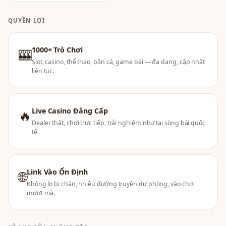
QUYỀN LỢI
1000+ Trò Chơi
🎰
Slot, casino, thể thao, bắn cá, game bài — đa dạng, cập nhật
liên tục.
Live Casino Đẳng Cấp
🔥
Dealer thật, chơi trực tiếp, trải nghiệm như tại sòng bài quốc
tế.
Link Vào Ổn Định
🌐
Không lo bị chặn, nhiều đường truyền dự phòng, vào chơi
mượt mà.