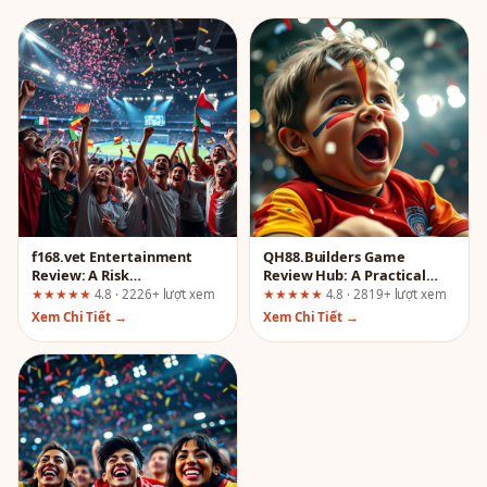
f168.vet Entertainment
QH88.Builders Game
Review: A Risk
Review Hub: A Practical
Management Advisor’s
Look at What to Verify
★★★★★
4.8 · 2226+ lượt xem
★★★★★
4.8 · 2819+ lượt xem
Perspective on Casino,
Before You Play
Xem Chi Tiết →
Xem Chi Tiết →
Sports, and Lottery