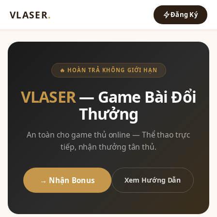
VLASER
.
Đăng Ký
🔥 HOÀN TRẢ KHÔNG GIỚI HẠN
VLASER
— Game Bài Đổi
Thưởng
An toàn cho game thủ online — Thể thao trực
tiếp, nhận thưởng tân thủ.
→ Nhận Bonus
Xem Hướng Dẫn