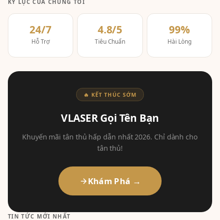
KỶ LỤC CỦA CHÚNG TÔI
24/7
4.8/5
99%
Hỗ Trợ
Tiêu Chuẩn
Hài Lòng
🔥 KẾT THÚC SỚM
VLASER Gọi Tên Bạn
Khuyến mãi tân thủ hấp dẫn nhất 2026. Chỉ dành cho
tân thủ!
Khám Phá →
TIN TỨC MỚI NHẤT