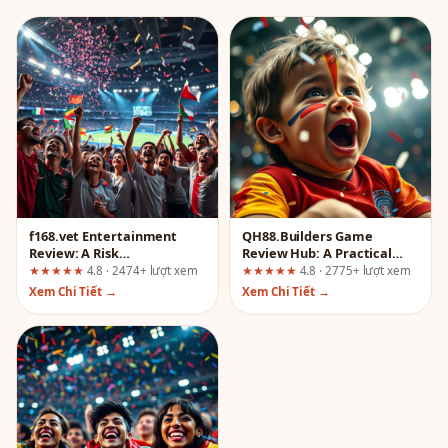
f168.vet Entertainment
QH88.Builders Game
Review: A Risk
Review Hub: A Practical
Management Advisor’s
Look at What to Verify
★★★★★
4.8 · 2474+ lượt xem
★★★★★
4.8 · 2775+ lượt xem
Perspective on Casino,
Before You Play
Xem Chi Tiết →
Xem Chi Tiết →
Sports, and Lottery