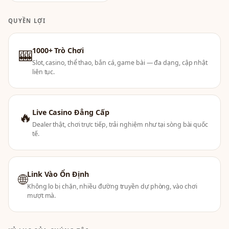
QUYỀN LỢI
1000+ Trò Chơi
🎰
Slot, casino, thể thao, bắn cá, game bài — đa dạng, cập nhật
liên tục.
Live Casino Đẳng Cấp
🔥
Dealer thật, chơi trực tiếp, trải nghiệm như tại sòng bài quốc
tế.
Link Vào Ổn Định
🌐
Không lo bị chặn, nhiều đường truyền dự phòng, vào chơi
mượt mà.