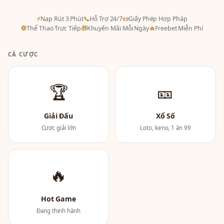
⚡
Nạp Rút 3 Phút
📞
Hỗ Trợ 24/7
📜
Giấy Phép Hợp Pháp
⚽
Thể Thao Trực Tiếp
🎁
Khuyến Mãi Mỗi Ngày
🔥
Freebet Miễn Phí
CÁ CƯỢC
🏆
🎫
Giải Đấu
Xổ Số
Cược giải lớn
Loto, keno, 1 ăn 99
🔥
Hot Game
Đang thịnh hành