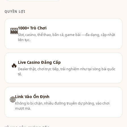
QUYỀN LỢI
1000+ Trò Chơi
🎰
Slot, casino, thể thao, bắn cá, game bài — đa dạng, cập nhật
liên tục.
Live Casino Đẳng Cấp
🔥
Dealer thật, chơi trực tiếp, trải nghiệm như tại sòng bài quốc
tế.
Link Vào Ổn Định
🌐
Không lo bị chặn, nhiều đường truyền dự phòng, vào chơi
mượt mà.