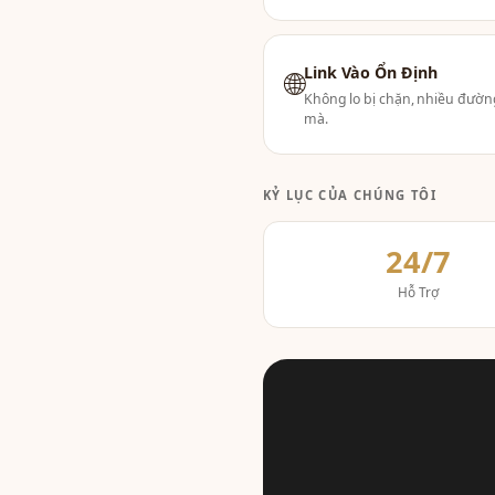
Link Vào Ổn Định
🌐
Không lo bị chặn, nhiều đườn
mà.
KỶ LỤC CỦA CHÚNG TÔI
24/7
Hỗ Trợ