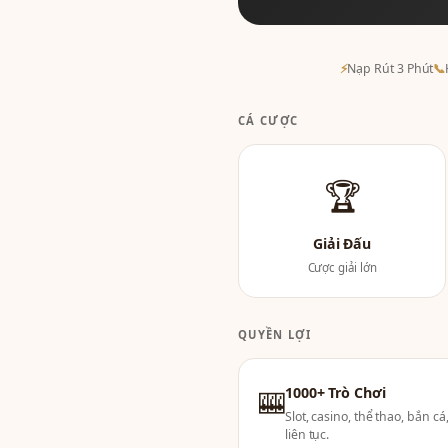
⚡
Nạp Rút 3 Phút
📞
CÁ CƯỢC
🏆
Giải Đấu
Cược giải lớn
QUYỀN LỢI
1000+ Trò Chơi
🎰
Slot, casino, thể thao, bắn 
liên tục.