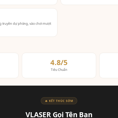
g truyền dự phòng, vào chơi mượt
4.8/5
Tiêu Chuẩn
🔥 KẾT THÚC SỚM
VLASER Gọi Tên Bạn