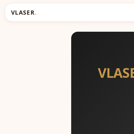
VLASER
.
VLAS