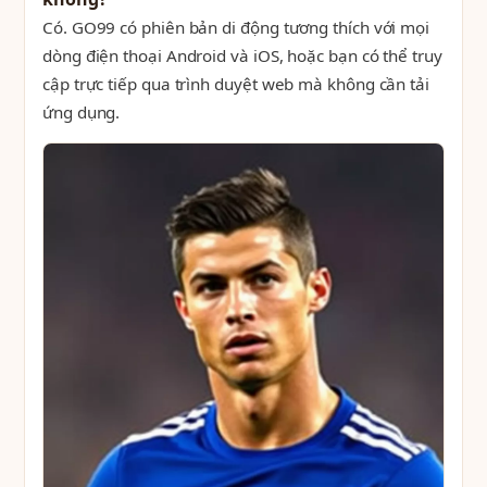
Có. GO99 có phiên bản di động tương thích với mọi
dòng điện thoại Android và iOS, hoặc bạn có thể truy
cập trực tiếp qua trình duyệt web mà không cần tải
ứng dụng.