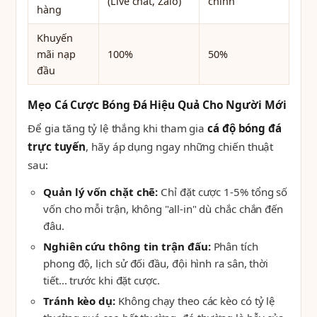
(Live chat, Zalo)
chính
hàng
Khuyến
mãi nạp
100%
50%
đầu
Mẹo Cá Cược Bóng Đá Hiệu Quả Cho Người Mới
Để gia tăng tỷ lệ thắng khi tham gia
cá độ bóng đá
trực tuyến
, hãy áp dụng ngay những chiến thuật
sau:
Quản lý vốn chặt chẽ:
Chỉ đặt cược 1-5% tổng số
vốn cho mỗi trận, không "all-in" dù chắc chắn đến
đâu.
Nghiên cứu thông tin trận đấu:
Phân tích
phong độ, lịch sử đối đầu, đội hình ra sân, thời
tiết... trước khi đặt cược.
Tránh kèo dụ:
Không chạy theo các kèo có tỷ lệ