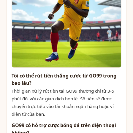
Tôi có thể rút tiền thắng cược từ GO99 trong
bao lâu?
Thời gian xử lý rút tiền tại GO99 thường chỉ từ 3-5
phút đối với các giao dịch hợp lệ. Số tiền sẽ được
chuyển trực tiếp vào tài khoản ngân hàng hoặc ví
điện tử của bạn.
GO99 có hỗ trợ cược bóng đá trên điện thoại
không?