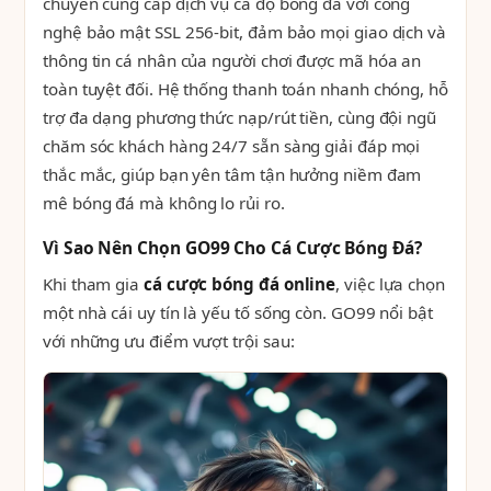
chuyên cung cấp dịch vụ cá độ bóng đá với công
nghệ bảo mật SSL 256-bit, đảm bảo mọi giao dịch và
thông tin cá nhân của người chơi được mã hóa an
toàn tuyệt đối. Hệ thống thanh toán nhanh chóng, hỗ
trợ đa dạng phương thức nạp/rút tiền, cùng đội ngũ
chăm sóc khách hàng 24/7 sẵn sàng giải đáp mọi
thắc mắc, giúp bạn yên tâm tận hưởng niềm đam
mê bóng đá mà không lo rủi ro.
Vì Sao Nên Chọn GO99 Cho Cá Cược Bóng Đá?
Khi tham gia
cá cược bóng đá online
, việc lựa chọn
một nhà cái uy tín là yếu tố sống còn. GO99 nổi bật
với những ưu điểm vượt trội sau: