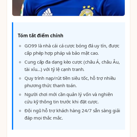
Tóm tắt điểm chính
GO99 là nhà cái cá cược bóng đá uy tín, được
cấp phép hợp pháp và bảo mật cao.
Cung cấp đa dạng kèo cược (châu Á, châu Âu,
tài xỉu...) với tỷ lệ cạnh tranh.
Quy trình nạp/rút tiền siêu tốc, hỗ trợ nhiều
phương thức thanh toán.
Người chơi mới cần quản lý vốn và nghiên
cứu kỹ thông tin trước khi đặt cược.
Đội ngũ hỗ trợ khách hàng 24/7 sẵn sàng giải
đáp mọi thắc mắc.