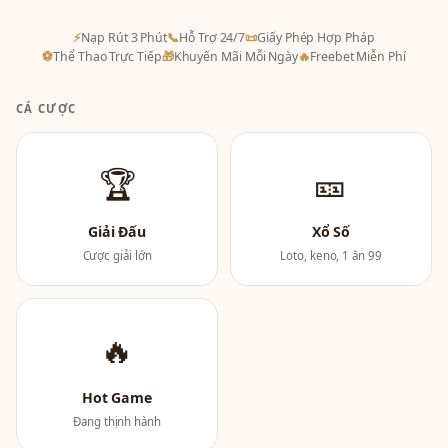
⚡
Nạp Rút 3 Phút
📞
Hỗ Trợ 24/7
📜
Giấy Phép Hợp Pháp
⚽
Thể Thao Trực Tiếp
🎁
Khuyến Mãi Mỗi Ngày
🔥
Freebet Miễn Phí
CÁ CƯỢC
🏆
🎫
Giải Đấu
Xổ Số
Cược giải lớn
Loto, keno, 1 ăn 99
🔥
Hot Game
Đang thịnh hành