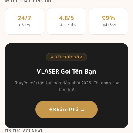
KỶ LỤC CỦA CHÚNG TÔI
24/7
4.8/5
99%
Hỗ Trợ
Tiêu Chuẩn
Hài Lòng
🔥 KẾT THÚC SỚM
VLASER Gọi Tên Bạn
Khuyến mãi tân thủ hấp dẫn nhất 2026. Chỉ dành cho
tân thủ!
Khám Phá →
TIN TỨC MỚI NHẤT