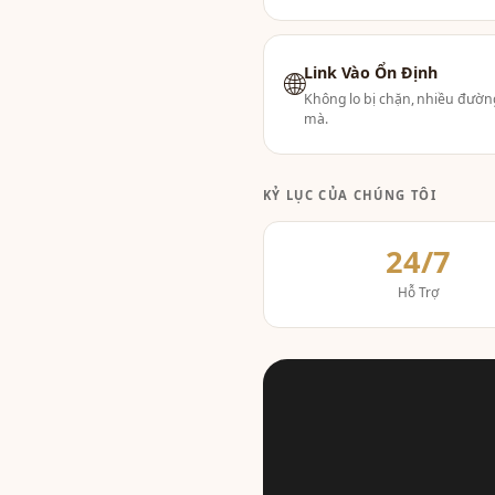
Link Vào Ổn Định
🌐
Không lo bị chặn, nhiều đườn
mà.
KỶ LỤC CỦA CHÚNG TÔI
24/7
Hỗ Trợ