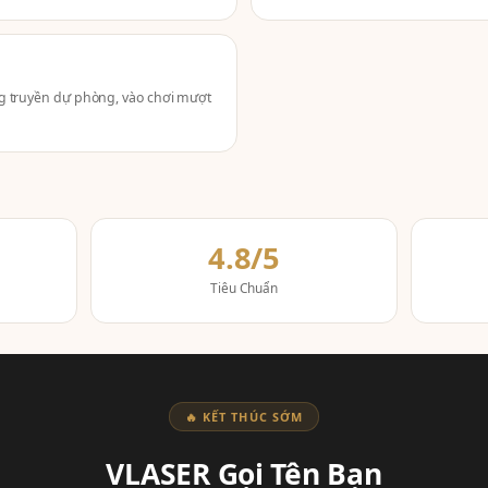
g truyền dự phòng, vào chơi mượt
4.8/5
Tiêu Chuẩn
🔥 KẾT THÚC SỚM
VLASER Gọi Tên Bạn