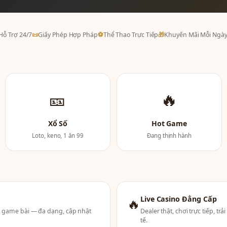
Hỗ Trợ 24/7
📜
Giấy Phép Hợp Pháp
⚽
Thể Thao Trực Tiếp
🎁
Khuyến Mãi Mỗi Ngà
🎫
🔥
Xổ Số
Hot Game
Loto, keno, 1 ăn 99
Đang thịnh hành
Live Casino Đẳng Cấp
🔥
cá, game bài — đa dạng, cập nhật
Dealer thật, chơi trực tiếp, t
tế.