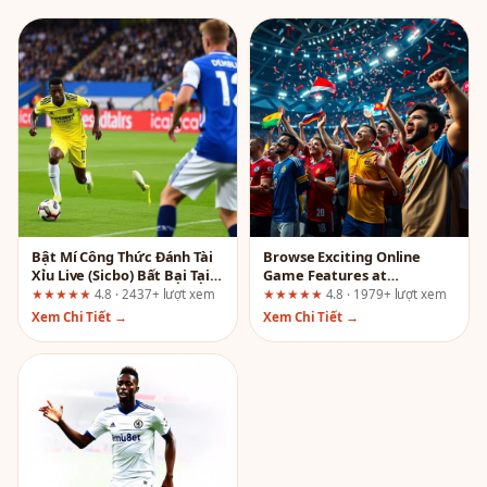
Bật Mí Công Thức Đánh Tài
Browse Exciting Online
Xỉu Live (Sicbo) Bất Bại Tại
Game Features at
TG88: Ba Khía Cạnh Cần Mổ
uu88pai.com: A
★★★★★
4.8 · 2437+ lượt xem
★★★★★
4.8 · 1979+ lượt xem
Xẻ Trước Khi Đặt Cược
Verification-First Review
Xem Chi Tiết →
Xem Chi Tiết →
for Risk-Aware Players