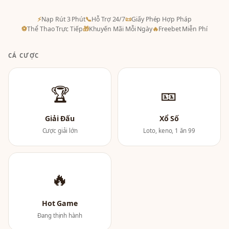
⚡
Nạp Rút 3 Phút
📞
Hỗ Trợ 24/7
📜
Giấy Phép Hợp Pháp
⚽
Thể Thao Trực Tiếp
🎁
Khuyến Mãi Mỗi Ngày
🔥
Freebet Miễn Phí
CÁ CƯỢC
🏆
🎫
Giải Đấu
Xổ Số
Cược giải lớn
Loto, keno, 1 ăn 99
🔥
Hot Game
Đang thịnh hành