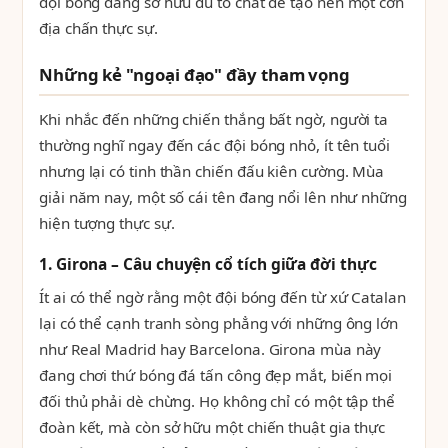
đội bóng đang sở hữu đủ tố chất để tạo nên một cơn
địa chấn thực sự.
Những kẻ "ngoại đạo" đầy tham vọng
Khi nhắc đến những chiến thắng bất ngờ, người ta
thường nghĩ ngay đến các đội bóng nhỏ, ít tên tuổi
nhưng lại có tinh thần chiến đấu kiên cường. Mùa
giải năm nay, một số cái tên đang nổi lên như những
hiện tượng thực sự.
1. Girona – Câu chuyện cổ tích giữa đời thực
Ít ai có thể ngờ rằng một đội bóng đến từ xứ Catalan
lại có thể cạnh tranh sòng phẳng với những ông lớn
như Real Madrid hay Barcelona. Girona mùa này
đang chơi thứ bóng đá tấn công đẹp mắt, biến mọi
đối thủ phải dè chừng. Họ không chỉ có một tập thể
đoàn kết, mà còn sở hữu một chiến thuật gia thực