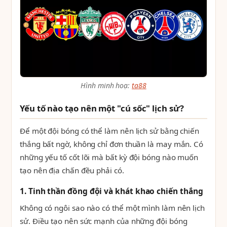
Hình minh hoạ:
ta88
Yếu tố nào tạo nên một "cú sốc" lịch sử?
Để một đội bóng có thể làm nên lịch sử bằng chiến
thắng bất ngờ, không chỉ đơn thuần là may mắn. Có
những yếu tố cốt lõi mà bất kỳ đội bóng nào muốn
tạo nên địa chấn đều phải có.
1. Tinh thần đồng đội và khát khao chiến thắng
Không có ngôi sao nào có thể một mình làm nên lịch
sử. Điều tạo nên sức mạnh của những đội bóng