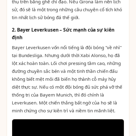
thụ trên băng ghế chỉ đạo. Nếu Girona làm nên lịch
sử, đó sẽ là một trong những câu chuyện cổ tích khó
tin nhất lịch sử bóng đá thế giới.
2. Bayer Leverkusen – Sức mạnh của sự kiên
định
Bayer Leverkusen vốn nổi tiếng là đội bóng "về nhì"
tại Bundesliga. Nhưng dưới thời Xabi Alonso, họ đã
lột xác hoàn toàn. Lối chơi pressing tầm cao, những
đường chuyền sắc bén và một tinh thần chiến đấu
không biết mệt mỏi đã biến họ thành cỗ máy hủy
diệt thực sự. Nếu có một đội bóng đủ sức phá vỡ thế
thống trị của Bayern Munich, thì đó chính là
Leverkusen. Một chiến thắng bất ngờ của họ sẽ là
minh chứng cho sự kiên trì và niềm tin mãnh liệt.