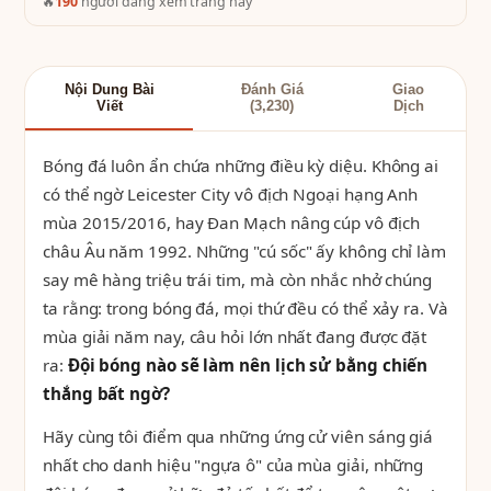
🔥
190
người đang xem trang này
Nội Dung Bài
Đánh Giá
Giao
Viết
(3,230)
Dịch
Bóng đá luôn ẩn chứa những điều kỳ diệu. Không ai
có thể ngờ Leicester City vô địch Ngoại hạng Anh
mùa 2015/2016, hay Đan Mạch nâng cúp vô địch
châu Âu năm 1992. Những "cú sốc" ấy không chỉ làm
say mê hàng triệu trái tim, mà còn nhắc nhở chúng
ta rằng: trong bóng đá, mọi thứ đều có thể xảy ra. Và
mùa giải năm nay, câu hỏi lớn nhất đang được đặt
ra:
Đội bóng nào sẽ làm nên lịch sử bằng chiến
thắng bất ngờ?
Hãy cùng tôi điểm qua những ứng cử viên sáng giá
nhất cho danh hiệu "ngựa ô" của mùa giải, những