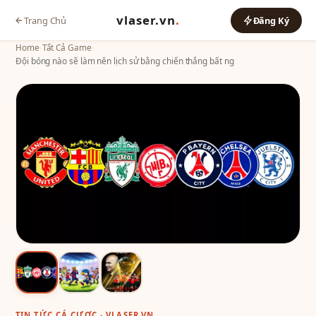
vlaser.vn
.
Trang Chủ
Đăng Ký
Home
›
Tất Cả Game
›
Đội bóng nào sẽ làm nên lịch sử bằng chiến thắng bất ng
TIN TỨC CÁ CƯỢC · VLASER.VN