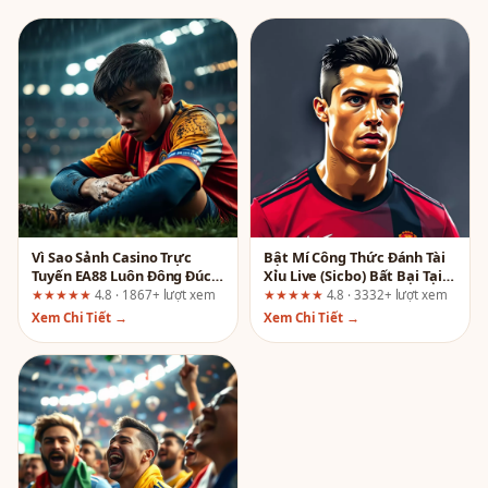
Vì Sao Sảnh Casino Trực
Bật Mí Công Thức Đánh Tài
Tuyến EA88 Luôn Đông Đúc
Xỉu Live (Sicbo) Bất Bại Tại
Người Chơi? Giải Đáp Trực
TG88
★★★★★
4.8 · 1867+ lượt xem
★★★★★
4.8 · 3332+ lượt xem
Diện Theo Ba Giai Đoạn
Xem Chi Tiết →
Xem Chi Tiết →