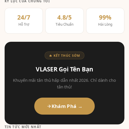
KỶ LỤC CỦA CHÚNG TÔI
24/7
4.8/5
99%
Hỗ Trợ
Tiêu Chuẩn
Hài Lòng
🔥 KẾT THÚC SỚM
VLASER Gọi Tên Bạn
Khuyến mãi tân thủ hấp dẫn nhất 2026. Chỉ dành cho
tân thủ!
Khám Phá →
TIN TỨC MỚI NHẤT