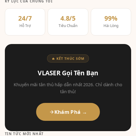
KỶ LỤC CỦA CHÚNG TÔI
24/7
4.8/5
99%
Hỗ Trợ
Tiêu Chuẩn
Hài Lòng
🔥 KẾT THÚC SỚM
VLASER Gọi Tên Bạn
Khuyến mãi tân thủ hấp dẫn nhất 2026. Chỉ dành cho
tân thủ!
Khám Phá →
TIN TỨC MỚI NHẤT