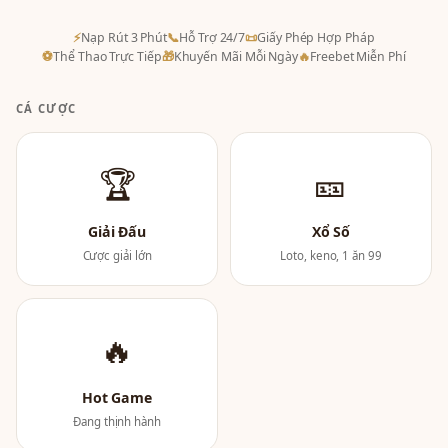
⚡
Nạp Rút 3 Phút
📞
Hỗ Trợ 24/7
📜
Giấy Phép Hợp Pháp
⚽
Thể Thao Trực Tiếp
🎁
Khuyến Mãi Mỗi Ngày
🔥
Freebet Miễn Phí
CÁ CƯỢC
🏆
🎫
Giải Đấu
Xổ Số
Cược giải lớn
Loto, keno, 1 ăn 99
🔥
Hot Game
Đang thịnh hành