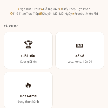
⚡
Nạp Rút 3 Phút
📞
Hỗ Trợ 24/7
📜
Giấy Phép Hợp Pháp
⚽
Thể Thao Trực Tiếp
🎁
Khuyến Mãi Mỗi Ngày
🔥
Freebet Miễn Phí
CÁ CƯỢC
🏆
🎫
Giải Đấu
Xổ Số
Cược giải lớn
Loto, keno, 1 ăn 99
🔥
Hot Game
Đang thịnh hành