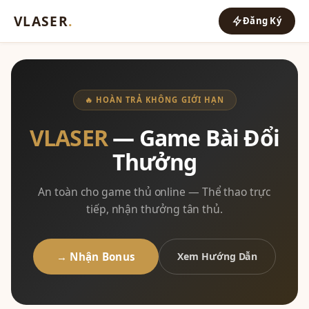
VLASER
.
Đăng Ký
🔥 HOÀN TRẢ KHÔNG GIỚI HẠN
VLASER
— Game Bài Đổi
Thưởng
An toàn cho game thủ online — Thể thao trực
tiếp, nhận thưởng tân thủ.
→ Nhận Bonus
Xem Hướng Dẫn