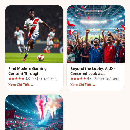
Find Modern Gaming
Beyond the Lobby: A UX-
Content Through
Centered Look at
yhylc88.com: A Measured
linzhiphoenix.io
★★★★★
4.8 · 2812+ lượt xem
★★★★★
4.8 · 2127+ lượt xem
Review of the LC88
Xem Chi Tiết →
Xem Chi Tiết →
Experience