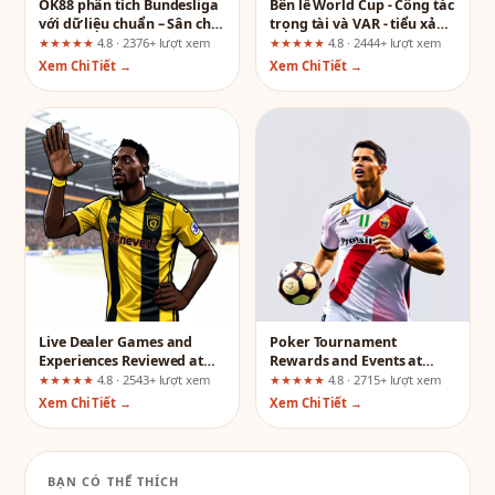
OK88 phân tích Bundesliga
Bên lề World Cup - Công tác
với dữ liệu chuẩn – Sân chơi
trọng tài và VAR - tiểu xảo
cho dân cá cược thực thụ
tinh vi tinh quái cập nhật
★★★★★
4.8 · 2376+ lượt xem
★★★★★
4.8 · 2444+ lượt xem
bởi vipwin5.net
Xem Chi Tiết →
Xem Chi Tiết →
Live Dealer Games and
Poker Tournament
Experiences Reviewed at
Rewards and Events at
789win.press
nohut1.com – Who Should
★★★★★
4.8 · 2543+ lượt xem
★★★★★
4.8 · 2715+ lượt xem
Join and Who Should Think
Xem Chi Tiết →
Xem Chi Tiết →
Twice
BẠN CÓ THỂ THÍCH