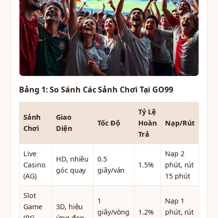
Bảng 1: So Sánh Các Sảnh Chơi Tại GO99
Tỷ Lệ
Sảnh
Giao
Tốc Độ
Hoàn
Nạp/Rút
Chơi
Diện
Trả
Live
Nạp 2
HD, nhiều
0.5
Casino
1.5%
phút, rút
góc quay
giây/ván
(AG)
15 phút
Slot
1
Nạp 1
Game
3D, hiệu
giây/vòng
1.2%
phút, rút
(PG
ứng đẹp