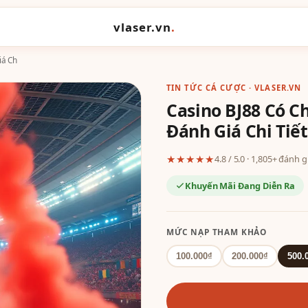
vlaser.vn
.
iá Ch
TIN TỨC CÁ CƯỢC · VLASER.VN
Casino BJ88 Có C
Đánh Giá Chi Tiế
★★★★★
4.8 / 5.0 · 1,805+ đánh 
Khuyến Mãi Đang Diễn Ra
MỨC NẠP THAM KHẢO
100.000₫
200.000₫
500.