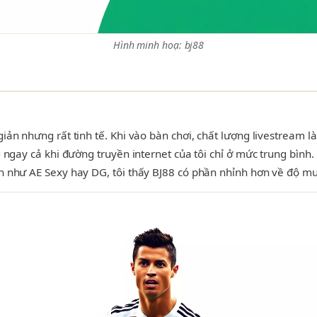
Hình minh hoạ: bj88
iản nhưng rất tinh tế. Khi vào bàn chơi, chất lượng livestream là
g ngay cả khi đường truyền internet của tôi chỉ ở mức trung bình. 
h như AE Sexy hay DG, tôi thấy BJ88 có phần nhỉnh hơn về độ mượ