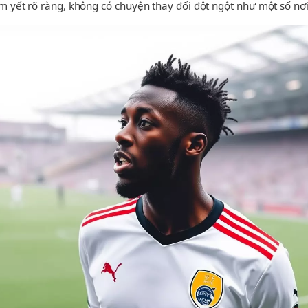
êm yết rõ ràng, không có chuyện thay đổi đột ngột như một số nơi 