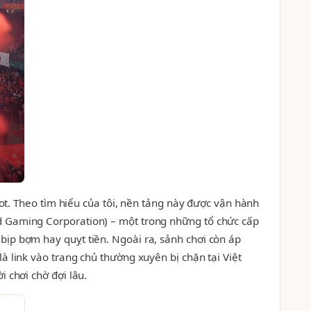
lot. Theo tìm hiểu của tôi, nền tảng này được vận hành
d Gaming Corporation) – một trong những tổ chức cấp
ịp bợm hay quỵt tiền. Ngoài ra, sảnh chơi còn áp
 link vào trang chủ thường xuyên bị chặn tại Việt
 chơi chờ đợi lâu.