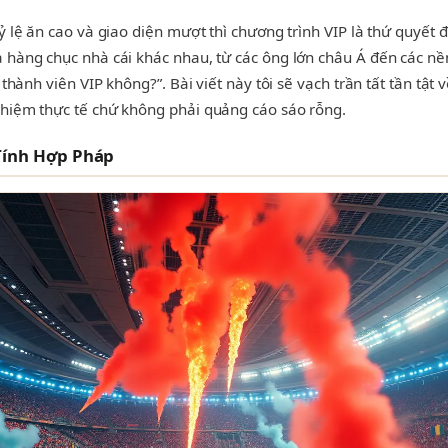
 lệ ăn cao và giao diện mượt thì chương trình VIP là thứ quyết đ
 hàng chục nhà cái khác nhau, từ các ông lớn châu Á đến các nền
thành viên VIP không?”. Bài viết này tôi sẽ vạch trần tất tần tật
ghiệm thực tế chứ không phải quảng cáo sáo rỗng.
Tính Hợp Pháp