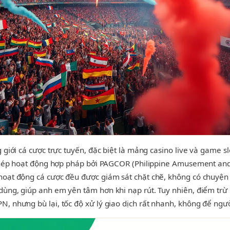
giới cá cược trực tuyến, đặc biệt là mảng casino live và game s
p phép hoạt động hợp pháp bởi PAGCOR (Philippine Amusement an
oạt động cá cược đều được giám sát chặt chẽ, không có chuyện b
ng, giúp anh em yên tâm hơn khi nạp rút. Tuy nhiên, điểm trừ là
 nhưng bù lại, tốc độ xử lý giao dịch rất nhanh, không để người