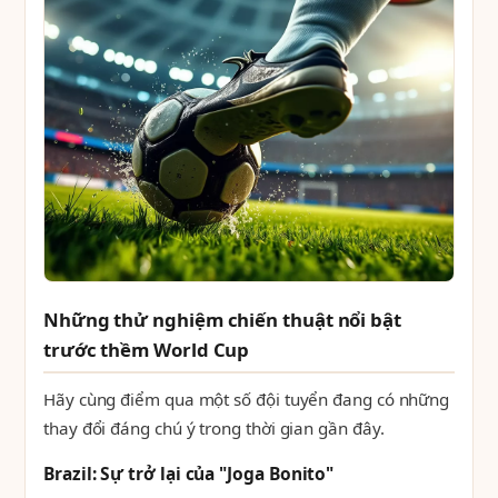
Những thử nghiệm chiến thuật nổi bật
trước thềm World Cup
Hãy cùng điểm qua một số đội tuyển đang có những
thay đổi đáng chú ý trong thời gian gần đây.
Brazil: Sự trở lại của "Joga Bonito"