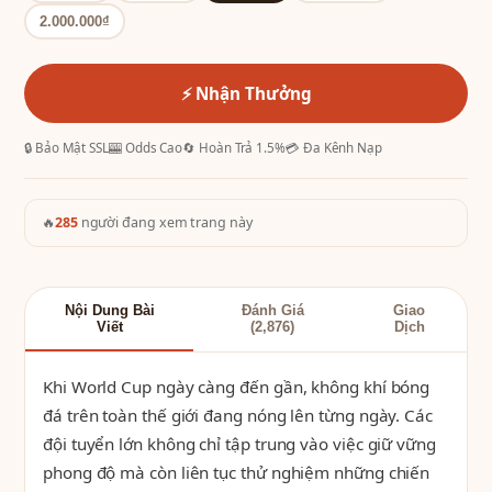
2.000.000₫
⚡ Nhận Thưởng
🔒 Bảo Mật SSL
🎰 Odds Cao
🔄 Hoàn Trả 1.5%
💳 Đa Kênh Nạp
🔥
285
người đang xem trang này
Nội Dung Bài
Đánh Giá
Giao
Viết
(2,876)
Dịch
Khi World Cup ngày càng đến gần, không khí bóng
đá trên toàn thế giới đang nóng lên từng ngày. Các
đội tuyển lớn không chỉ tập trung vào việc giữ vững
phong độ mà còn liên tục thử nghiệm những chiến