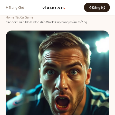
vlaser.vn
.
Trang Chủ
Đăng Ký
Home
›
Tất Cả Game
›
Các đội tuyển lớn hướng đến World Cup bằng nhiều thử ng