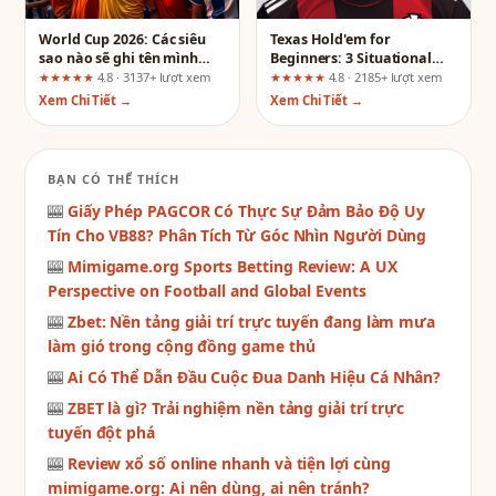
World Cup 2026: Các siêu
Texas Hold'em for
sao nào sẽ ghi tên mình
Beginners: 3 Situational
vào trang sử vàng?
Discoveries That Will
★★★★★
4.8 · 3137+ lượt xem
★★★★★
4.8 · 2185+ lượt xem
Change Your Game
Xem Chi Tiết →
Xem Chi Tiết →
BẠN CÓ THỂ THÍCH
🎰
Giấy Phép PAGCOR Có Thực Sự Đảm Bảo Độ Uy
Tín Cho VB88? Phân Tích Từ Góc Nhìn Người Dùng
🎰
Mimigame.org Sports Betting Review: A UX
Perspective on Football and Global Events
🎰
Zbet: Nền tảng giải trí trực tuyến đang làm mưa
làm gió trong cộng đồng game thủ
🎰
Ai Có Thể Dẫn Đầu Cuộc Đua Danh Hiệu Cá Nhân?
🎰
ZBET là gì? Trải nghiệm nền tảng giải trí trực
tuyến đột phá
🎰
Review xổ số online nhanh và tiện lợi cùng
mimigame.org: Ai nên dùng, ai nên tránh?