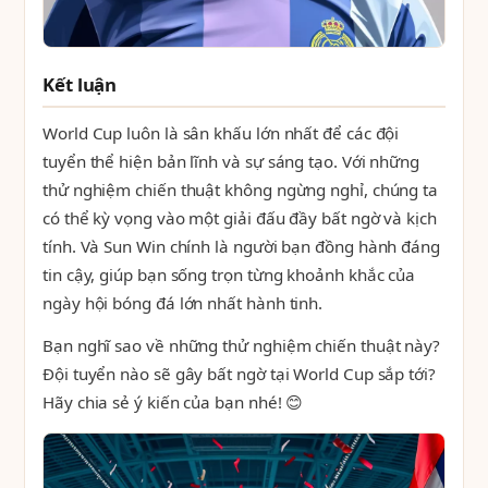
Kết luận
World Cup luôn là sân khấu lớn nhất để các đội
tuyển thể hiện bản lĩnh và sự sáng tạo. Với những
thử nghiệm chiến thuật không ngừng nghỉ, chúng ta
có thể kỳ vọng vào một giải đấu đầy bất ngờ và kịch
tính. Và Sun Win chính là người bạn đồng hành đáng
tin cậy, giúp bạn sống trọn từng khoảnh khắc của
ngày hội bóng đá lớn nhất hành tinh.
Bạn nghĩ sao về những thử nghiệm chiến thuật này?
Đội tuyển nào sẽ gây bất ngờ tại World Cup sắp tới?
Hãy chia sẻ ý kiến của bạn nhé! 😊