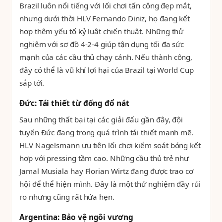
Brazil luôn nổi tiếng với lối chơi tấn công đẹp mắt,
nhưng dưới thời HLV Fernando Diniz, họ đang kết
hợp thêm yếu tố kỷ luật chiến thuật. Những thử
nghiệm với sơ đồ 4-2-4 giúp tận dụng tối đa sức
mạnh của các cầu thủ chạy cánh. Nếu thành công,
đây có thể là vũ khí lợi hại của Brazil tại World Cup
sắp tới.
Đức: Tái thiết từ đống đổ nát
Sau những thất bại tại các giải đấu gần đây, đội
tuyển Đức đang trong quá trình tái thiết mạnh mẽ.
HLV Nagelsmann ưu tiên lối chơi kiểm soát bóng kết
hợp với pressing tầm cao. Những cầu thủ trẻ như
Jamal Musiala hay Florian Wirtz đang được trao cơ
hội để thể hiện mình. Đây là một thử nghiệm đầy rủi
ro nhưng cũng rất hứa hẹn.
Argentina: Bảo vệ ngôi vương