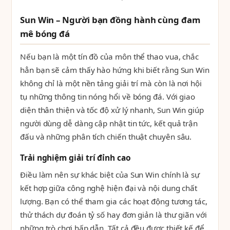
Sun Win – Người bạn đồng hành cùng đam
mê bóng đá
Nếu bạn là một tín đồ của môn thể thao vua, chắc
hẳn bạn sẽ cảm thấy hào hứng khi biết rằng Sun Win
không chỉ là một nền tảng giải trí mà còn là nơi hội
tụ những thông tin nóng hổi về bóng đá. Với giao
diện thân thiện và tốc độ xử lý nhanh, Sun Win giúp
người dùng dễ dàng cập nhật tin tức, kết quả trận
đấu và những phân tích chiến thuật chuyên sâu.
Trải nghiệm giải trí đỉnh cao
Điều làm nên sự khác biệt của Sun Win chính là sự
kết hợp giữa công nghệ hiện đại và nội dung chất
lượng. Bạn có thể tham gia các hoạt động tương tác,
thử thách dự đoán tỷ số hay đơn giản là thư giãn với
những trò chơi hấp dẫn. Tất cả đều được thiết kế để