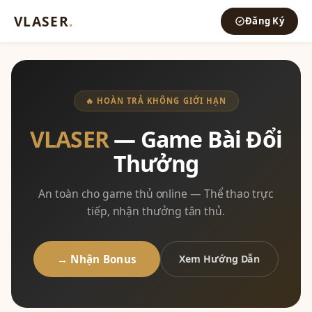
VLASER
.
Đăng Ký
🔥 HOÀN TRẢ KHÔNG GIỚI HẠN
VLASER
— Game Bài Đổi
Thưởng
An toàn cho game thủ online — Thể thao trực
tiếp, nhận thưởng tân thủ.
→ Nhận Bonus
Xem Hướng Dẫn