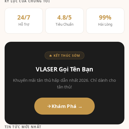
KỶ LỤC CỦA CHÚNG TÔI
24/7
4.8/5
99%
Hỗ Trợ
Tiêu Chuẩn
Hài Lòng
🔥 KẾT THÚC SỚM
VLASER Gọi Tên Bạn
Khuyến mãi tân thủ hấp dẫn nhất 2026. Chỉ dành cho
tân thủ!
Khám Phá →
TIN TỨC MỚI NHẤT