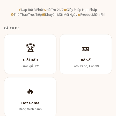
⚡
Nạp Rút 3 Phút
📞
Hỗ Trợ 24/7
📜
Giấy Phép Hợp Pháp
⚽
Thể Thao Trực Tiếp
🎁
Khuyến Mãi Mỗi Ngày
🔥
Freebet Miễn Phí
CÁ CƯỢC
🏆
🎫
Giải Đấu
Xổ Số
Cược giải lớn
Loto, keno, 1 ăn 99
🔥
Hot Game
Đang thịnh hành