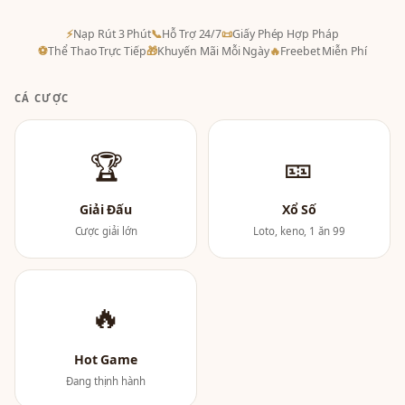
⚡
Nạp Rút 3 Phút
📞
Hỗ Trợ 24/7
📜
Giấy Phép Hợp Pháp
⚽
Thể Thao Trực Tiếp
🎁
Khuyến Mãi Mỗi Ngày
🔥
Freebet Miễn Phí
CÁ CƯỢC
🏆
🎫
Giải Đấu
Xổ Số
Cược giải lớn
Loto, keno, 1 ăn 99
🔥
Hot Game
Đang thịnh hành