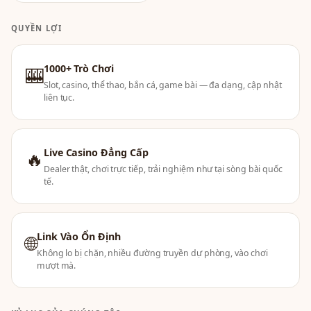
QUYỀN LỢI
1000+ Trò Chơi
🎰
Slot, casino, thể thao, bắn cá, game bài — đa dạng, cập nhật
liên tục.
Live Casino Đẳng Cấp
🔥
Dealer thật, chơi trực tiếp, trải nghiệm như tại sòng bài quốc
tế.
Link Vào Ổn Định
🌐
Không lo bị chặn, nhiều đường truyền dự phòng, vào chơi
mượt mà.