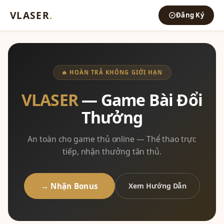
VLASER
.
Đăng Ký
🔥 HOÀN TRẢ KHÔNG GIỚI HẠN
VLASER
— Game Bài Đổi
Thưởng
An toàn cho game thủ online — Thể thao trực
tiếp, nhận thưởng tân thủ.
→ Nhận Bonus
Xem Hướng Dẫn