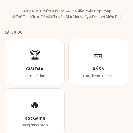
⚡
Nạp Rút 3 Phút
📞
Hỗ Trợ 24/7
📜
Giấy Phép Hợp Pháp
⚽
Thể Thao Trực Tiếp
🎁
Khuyến Mãi Mỗi Ngày
🔥
Freebet Miễn Phí
CÁ CƯỢC
🏆
🎫
Giải Đấu
Xổ Số
Cược giải lớn
Loto, keno, 1 ăn 99
🔥
Hot Game
Đang thịnh hành