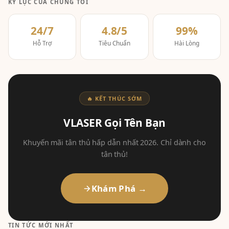
KỶ LỤC CỦA CHÚNG TÔI
24/7
4.8/5
99%
Hỗ Trợ
Tiêu Chuẩn
Hài Lòng
🔥 KẾT THÚC SỚM
VLASER Gọi Tên Bạn
Khuyến mãi tân thủ hấp dẫn nhất 2026. Chỉ dành cho
tân thủ!
Khám Phá →
TIN TỨC MỚI NHẤT