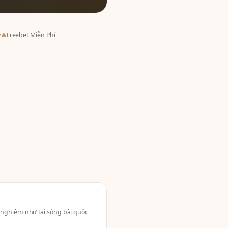
y
🔥
Freebet Miễn Phí
rải nghiệm như tại sòng bài quốc