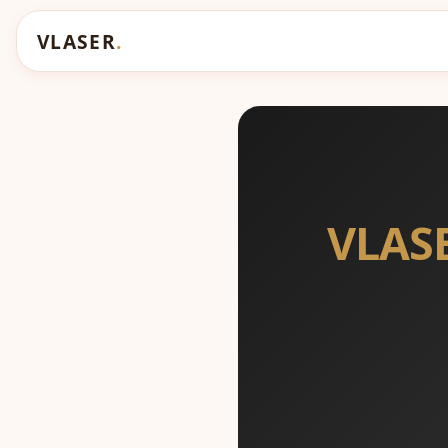
VLASER
.
VLAS