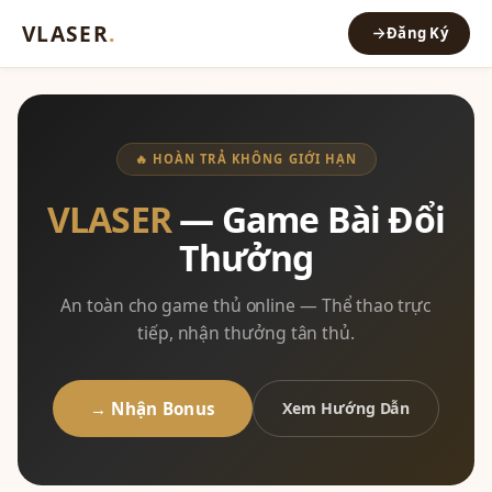
VLASER
.
Đăng Ký
🔥 HOÀN TRẢ KHÔNG GIỚI HẠN
VLASER
— Game Bài Đổi
Thưởng
An toàn cho game thủ online — Thể thao trực
tiếp, nhận thưởng tân thủ.
→ Nhận Bonus
Xem Hướng Dẫn