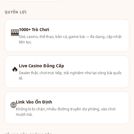
QUYỀN LỢI
1000+ Trò Chơi
🎰
Slot, casino, thể thao, bắn cá, game bài — đa dạng, cập nhật
liên tục.
Live Casino Đẳng Cấp
🔥
Dealer thật, chơi trực tiếp, trải nghiệm như tại sòng bài quốc
tế.
Link Vào Ổn Định
🌐
Không lo bị chặn, nhiều đường truyền dự phòng, vào chơi
mượt mà.