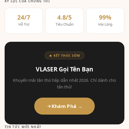
KỶ LỤC CỦA CHÚNG TÔI
24/7
4.8/5
99%
Hỗ Trợ
Tiêu Chuẩn
Hài Lòng
🔥 KẾT THÚC SỚM
VLASER Gọi Tên Bạn
Khuyến mãi tân thủ hấp dẫn nhất 2026. Chỉ dành cho
tân thủ!
Khám Phá →
TIN TỨC MỚI NHẤT