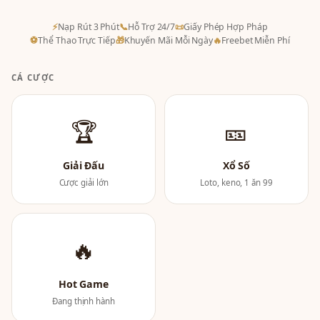
⚡
Nạp Rút 3 Phút
📞
Hỗ Trợ 24/7
📜
Giấy Phép Hợp Pháp
⚽
Thể Thao Trực Tiếp
🎁
Khuyến Mãi Mỗi Ngày
🔥
Freebet Miễn Phí
CÁ CƯỢC
🏆
🎫
Giải Đấu
Xổ Số
Cược giải lớn
Loto, keno, 1 ăn 99
🔥
Hot Game
Đang thịnh hành