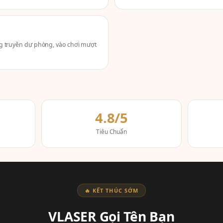
g truyền dự phòng, vào chơi mượt
4.8/5
Tiêu Chuẩn
🔥 KẾT THÚC SỚM
VLASER Gọi Tên Bạn