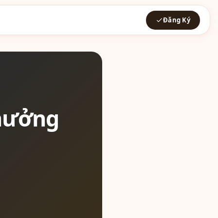
Đăng Ký
hưởng