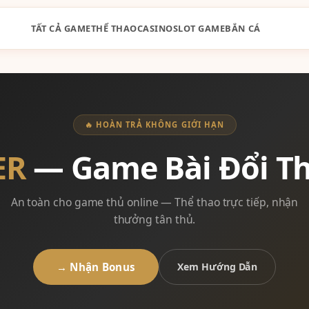
TẤT CẢ GAME
THỂ THAO
CASINO
SLOT GAME
BẮN CÁ
🔥 HOÀN TRẢ KHÔNG GIỚI HẠN
ER
— Game Bài Đổi T
An toàn cho game thủ online — Thể thao trực tiếp, nhận
thưởng tân thủ.
→ Nhận Bonus
Xem Hướng Dẫn