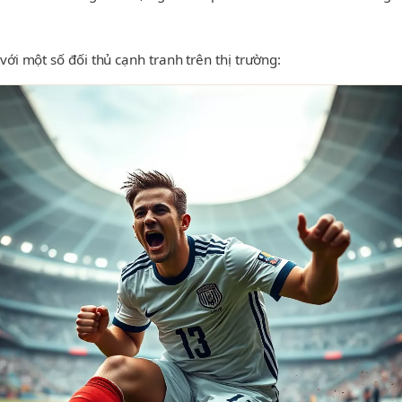
với một số đối thủ cạnh tranh trên thị trường: