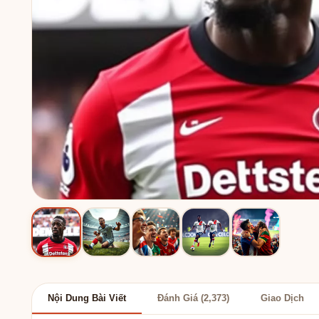
Nội Dung Bài Viết
Đánh Giá (2,373)
Giao Dịch