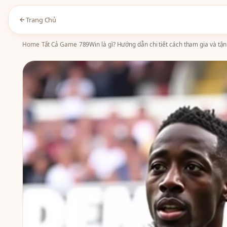
Trang Chủ
Home
›
Tất Cả Game
›
789Win là gì? Hướng dẫn chi tiết cách tham gia và tận