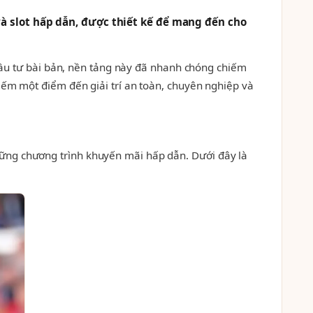
 và slot hấp dẫn, được thiết kế để mang đến cho
ự đầu tư bài bản, nền tảng này đã nhanh chóng chiếm
iếm một điểm đến giải trí an toàn, chuyên nghiệp và
hững chương trình khuyến mãi hấp dẫn. Dưới đây là