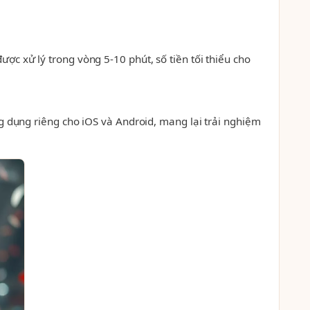
c xử lý trong vòng 5-10 phút, số tiền tối thiểu cho
g dụng riêng cho iOS và Android, mang lại trải nghiệm