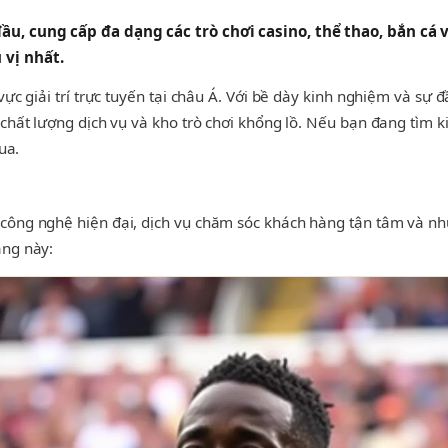
ầu, cung cấp đa dạng các trò chơi casino, thể thao, bắn cá
 vị nhất.
 vực giải trí trực tuyến tại châu Á. Với bề dày kinh nghiệm và s
chất lượng dịch vụ và kho trò chơi khổng lồ. Nếu bạn đang tìm k
ua.
công nghệ hiện đại, dịch vụ chăm sóc khách hàng tận tâm và n
ảng này: