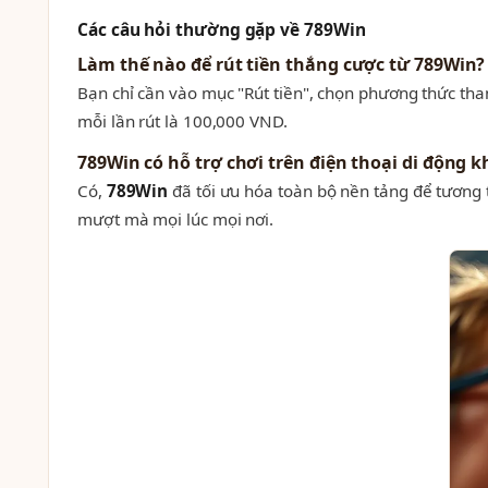
Các câu hỏi thường gặp về 789Win
Làm thế nào để rút tiền thắng cược từ 789Win?
Bạn chỉ cần vào mục "Rút tiền", chọn phương thức tha
mỗi lần rút là 100,000 VND.
789Win có hỗ trợ chơi trên điện thoại di động 
Có,
789Win
đã tối ưu hóa toàn bộ nền tảng để tương t
mượt mà mọi lúc mọi nơi.