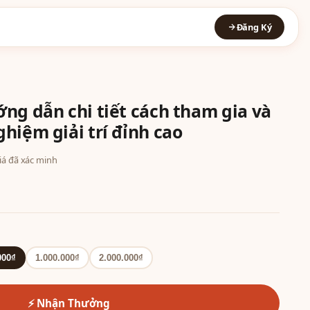
Đăng Ký
ớng dẫn chi tiết cách tham gia và
hiệm giải trí đỉnh cao
giá đã xác minh
000₫
1.000.000₫
2.000.000₫
⚡ Nhận Thưởng