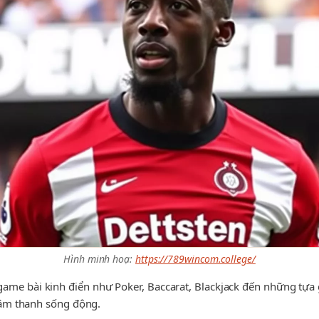
Hình minh hoạ:
https://789wincom.college/
game bài kinh điển như Poker, Baccarat, Blackjack đến những tựa g
à âm thanh sống động.