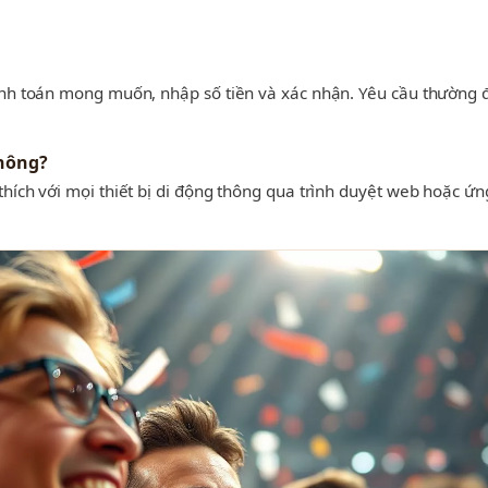
nh toán mong muốn, nhập số tiền và xác nhận. Yêu cầu thường đượ
không?
hích với mọi thiết bị di động thông qua trình duyệt web hoặc ứn