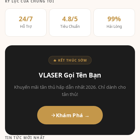
KỶ LỤC CỦA CHÚNG TÔI
24/7
4.8/5
99%
Hỗ Trợ
Tiêu Chuẩn
Hài Lòng
🔥 KẾT THÚC SỚM
VLASER Gọi Tên Bạn
Khuyến mãi tân thủ hấp dẫn nhất 2026. Chỉ dành cho
tân thủ!
Khám Phá →
TIN TỨC MỚI NHẤT