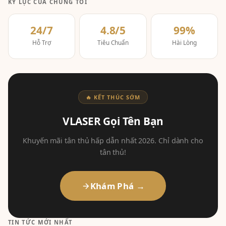
KỶ LỤC CỦA CHÚNG TÔI
24/7
4.8/5
99%
Hỗ Trợ
Tiêu Chuẩn
Hài Lòng
🔥 KẾT THÚC SỚM
VLASER Gọi Tên Bạn
Khuyến mãi tân thủ hấp dẫn nhất 2026. Chỉ dành cho
tân thủ!
Khám Phá →
TIN TỨC MỚI NHẤT