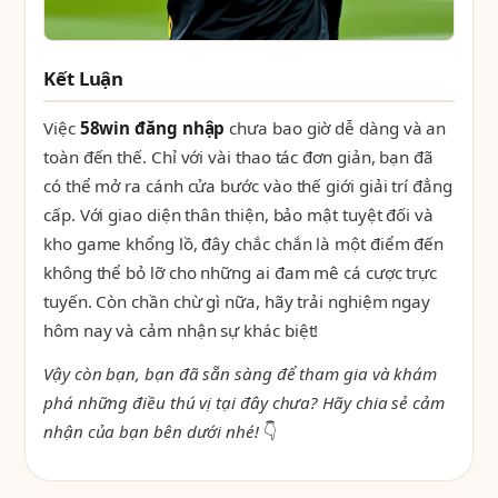
Kết Luận
Việc
58win đăng nhập
chưa bao giờ dễ dàng và an
toàn đến thế. Chỉ với vài thao tác đơn giản, bạn đã
có thể mở ra cánh cửa bước vào thế giới giải trí đẳng
cấp. Với giao diện thân thiện, bảo mật tuyệt đối và
kho game khổng lồ, đây chắc chắn là một điểm đến
không thể bỏ lỡ cho những ai đam mê cá cược trực
tuyến. Còn chần chừ gì nữa, hãy trải nghiệm ngay
hôm nay và cảm nhận sự khác biệt!
Vậy còn bạn, bạn đã sẵn sàng để tham gia và khám
phá những điều thú vị tại đây chưa? Hãy chia sẻ cảm
nhận của bạn bên dưới nhé!
👇