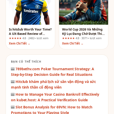
Is hitclub Worth Your Time?
World Cup 2026 Và Những
A UX-Based Review of
Kỷ Lục Đang Chờ Được Thiết
Transparency, Speed, and
Lập
★★★★★
4.8 · 2482+ lượt xem
★★★★★
4.8 · 3071+ lượt xem
Real Pain Points
Xem Chi Tiết →
Xem Chi Tiết →
BẠN CÓ THỂ THÍCH
🎰
789bethv.com Poker Tournament Strategy: A
Step-by-Step Decision Guide for Real Situations
🎰
Hitclub khám phá lịch sử sân vận động và sức
mạnh tinh thần cổ động viên
🎰
How to Manage Your Casino Bankroll Effectively
on kubet.host: A Practical Verification Guide
🎰
Slot Bonus Analysis for 69VN: How to Match
Promotions to Your Playing Style