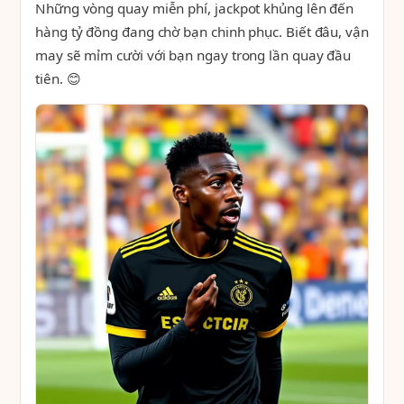
Những vòng quay miễn phí, jackpot khủng lên đến
hàng tỷ đồng đang chờ bạn chinh phục. Biết đâu, vận
may sẽ mỉm cười với bạn ngay trong lần quay đầu
tiên. 😊