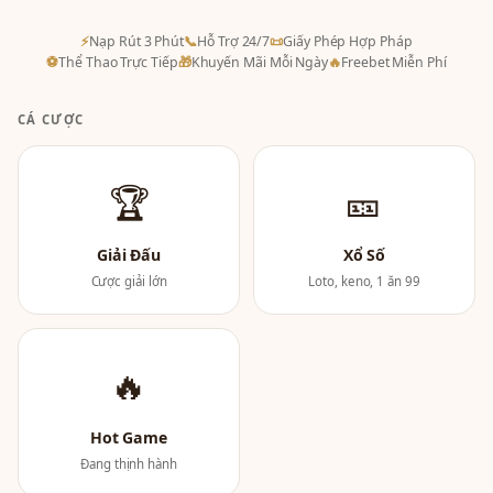
⚡
Nạp Rút 3 Phút
📞
Hỗ Trợ 24/7
📜
Giấy Phép Hợp Pháp
⚽
Thể Thao Trực Tiếp
🎁
Khuyến Mãi Mỗi Ngày
🔥
Freebet Miễn Phí
CÁ CƯỢC
🏆
🎫
Giải Đấu
Xổ Số
Cược giải lớn
Loto, keno, 1 ăn 99
🔥
Hot Game
Đang thịnh hành