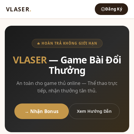
VLASER
.
Đăng Ký
🔥 HOÀN TRẢ KHÔNG GIỚI HẠN
VLASER
— Game Bài Đổi
Thưởng
An toàn cho game thủ online — Thể thao trực
tiếp, nhận thưởng tân thủ.
→ Nhận Bonus
Xem Hướng Dẫn