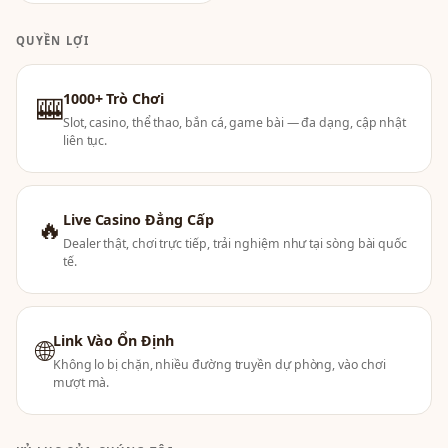
QUYỀN LỢI
1000+ Trò Chơi
🎰
Slot, casino, thể thao, bắn cá, game bài — đa dạng, cập nhật
liên tục.
Live Casino Đẳng Cấp
🔥
Dealer thật, chơi trực tiếp, trải nghiệm như tại sòng bài quốc
tế.
Link Vào Ổn Định
🌐
Không lo bị chặn, nhiều đường truyền dự phòng, vào chơi
mượt mà.