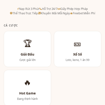
⚡
Nạp Rút 3 Phút
📞
Hỗ Trợ 24/7
📜
Giấy Phép Hợp Pháp
⚽
Thể Thao Trực Tiếp
🎁
Khuyến Mãi Mỗi Ngày
🔥
Freebet Miễn Phí
CÁ CƯỢC
🏆
🎫
Giải Đấu
Xổ Số
Cược giải lớn
Loto, keno, 1 ăn 99
🔥
Hot Game
Đang thịnh hành