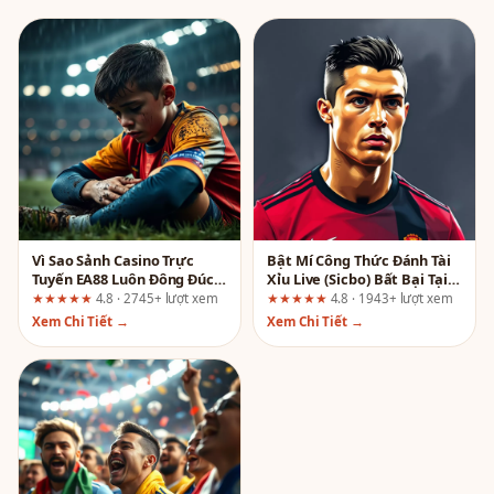
Vì Sao Sảnh Casino Trực
Bật Mí Công Thức Đánh Tài
Tuyến EA88 Luôn Đông Đúc
Xỉu Live (Sicbo) Bất Bại Tại
Người Chơi? Giải Đáp Trực
TG88
★★★★★
4.8 · 2745+ lượt xem
★★★★★
4.8 · 1943+ lượt xem
Diện Theo Ba Giai Đoạn
Xem Chi Tiết →
Xem Chi Tiết →