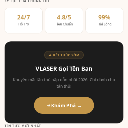
KỶ LỤC CỦA CHÚNG TÔI
24/7
4.8/5
99%
Hỗ Trợ
Tiêu Chuẩn
Hài Lòng
🔥 KẾT THÚC SỚM
VLASER Gọi Tên Bạn
Khuyến mãi tân thủ hấp dẫn nhất 2026. Chỉ dành cho
tân thủ!
Khám Phá →
TIN TỨC MỚI NHẤT