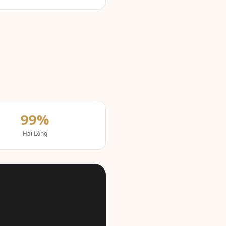
99%
Hài Lòng