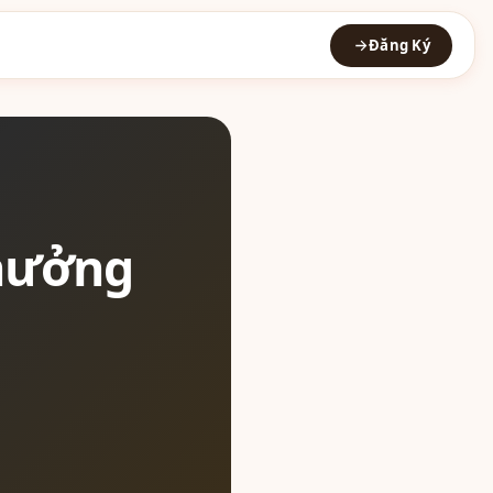
Đăng Ký
hưởng