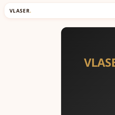
VLASER
.
VLAS