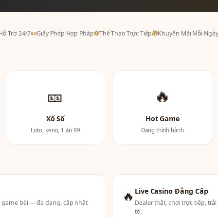
Hỗ Trợ 24/7
📜
Giấy Phép Hợp Pháp
⚽
Thể Thao Trực Tiếp
🎁
Khuyến Mãi Mỗi Ngà
🎫
🔥
Xổ Số
Hot Game
Loto, keno, 1 ăn 99
Đang thịnh hành
Live Casino Đẳng Cấp
🔥
cá, game bài — đa dạng, cập nhật
Dealer thật, chơi trực tiếp, t
tế.