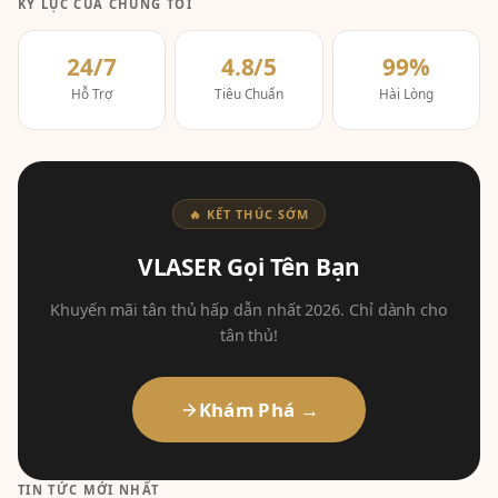
KỶ LỤC CỦA CHÚNG TÔI
24/7
4.8/5
99%
Hỗ Trợ
Tiêu Chuẩn
Hài Lòng
🔥 KẾT THÚC SỚM
VLASER Gọi Tên Bạn
Khuyến mãi tân thủ hấp dẫn nhất 2026. Chỉ dành cho
tân thủ!
Khám Phá →
TIN TỨC MỚI NHẤT