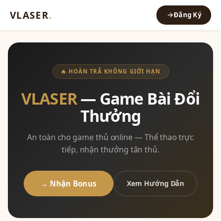
VLASER
.
Đăng Ký
🔥 HOÀN TRẢ KHÔNG GIỚI HẠN
VLASER
— Game Bài Đổi
Thưởng
An toàn cho game thủ online — Thể thao trực
tiếp, nhận thưởng tân thủ.
→ Nhận Bonus
Xem Hướng Dẫn